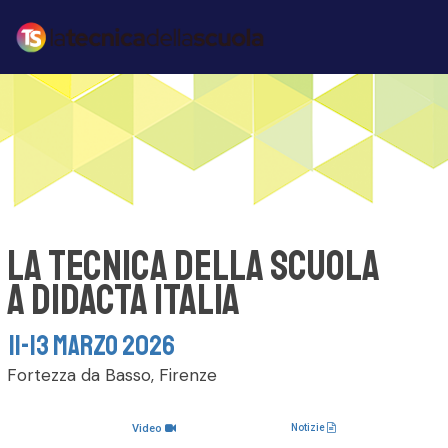
LA TECNICA DELLA SCUOLA
A DIDACTA ITALIA
11-13 MARZO 2026
F
o
r
t
e
z
z
a
d
a
B
a
s
s
o
,
F
i
r
e
n
z
e
Video
Notizie