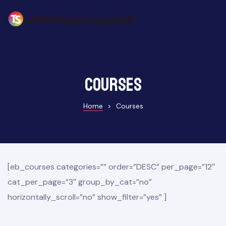
Courses
Home
>
Courses
[eb_courses categories=”” order=”DESC” per_page=”12″
cat_per_page=”3″ group_by_cat=”no”
horizontally_scroll=”no” show_filter=”yes” ]